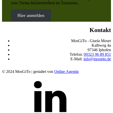
zum Thema Barrierefreiheit im Tourismus.
Hier anmelden
Kontakt
MosGiTo - Gisela Moser
Kalbweg 4a
97346 Iphofen
Telefon:
09323 96 89 851
E-Mail:
info@mosgito.de
© 2024 MosGiTo | gestaltet von
Online Agentin
MosGiTo
auf
LinkedIn