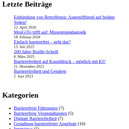
Menü
Letzte Beiträge
Einbindung von Betroffenen: Augenöffnend auf beiden
Seiten!
22. April 2026
MosGiTo trifft auf: Museumspädagogik
18. Februar 2026
Einfach barrierefrei – geht das?
15. Juli 2025
200 Jahre Braille-Schrift
8. März 2025
Barrierefreiheit auf Knopfdruck – möglich mit KI?
21. Dezember 2023
Barrierefreiheit und Gendern
2. Juni 2023
Kategorien
Barrierefreie Führungen
(7)
Barrierefreie Veranstaltungen
(5)
Digitale Barrierefreiheit
(7)
Gestaltung barrierefreier Angebote
(16)
Interviews
(5)