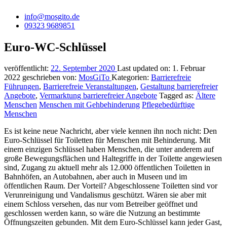
info@mosgito.de
09323 9689851
Euro-WC-Schlüssel
veröffentlicht:
22. September 2020
Last updated on:
1. Februar
2022
geschrieben von:
MosGiTo
Kategorien:
Barrierefreie
Führungen
,
Barrierefreie Veranstaltungen
,
Gestaltung barrierefreier
Angebote
,
Vermarktung barrierefreier Angebote
Tagged as:
Ältere
Menschen
Menschen mit Gehbehinderung
Pflegebedürftige
Menschen
Es ist keine neue Nachricht, aber viele kennen ihn noch nicht: Den
Euro-Schlüssel für Toiletten für Menschen mit Behinderung. Mit
einem einzigen Schlüssel haben Menschen, die unter anderem auf
große Bewegungsflächen und Haltegriffe in der Toilette angewiesen
sind, Zugang zu aktuell mehr als 12.000 öffentlichen Toiletten in
Bahnhöfen, an Autobahnen, aber auch in Museen und im
öffentlichen Raum. Der Vorteil? Abgeschlossene Toiletten sind vor
Verunreinigung und Vandalismus geschützt. Wären sie aber mit
einem Schloss versehen, das nur vom Betreiber geöffnet und
geschlossen werden kann, so wäre die Nutzung an bestimmte
Öffnungszeiten gebunden. Mit dem Euro-Schlüssel kann jeder Gast,