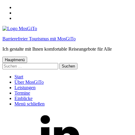
Springe
zum
Springe
Menü
zum
Springe
Inhalt
zum
Footer
Barrierefreier Tourismus mit MosGiTo
Ich gestalte mit Ihnen komfortable Reiseangebote für Alle
Hauptmenü
Suchen
nach:
Start
Über MosGiTo
Leistungen
Termine
Einblicke
Menü schließen
MosGiTo
auf
LinkedIn