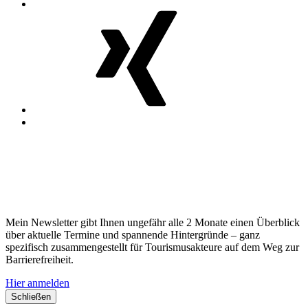
MosGiTo
auf
Xing
Nach
oben
Erfahren Sie regelmäßig mehr zum
Thema!
Mein Newsletter gibt Ihnen ungefähr alle 2 Monate einen Überblick
über aktuelle Termine und spannende Hintergründe – ganz
spezifisch zusammengestellt für Tourismusakteure auf dem Weg zur
Barrierefreiheit.
Hier anmelden
Schließen