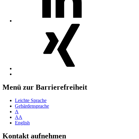
MosGiTo
auf
Xing
Nach
oben
Menü zur Barrierefreiheit
Leichte Sprache
Gebärdensprache
A
AA
English
Kontakt aufnehmen