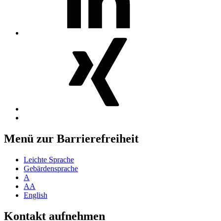
MosGiTo
auf
Xing
Nach
oben
Menü zur Barrierefreiheit
Leichte Sprache
Gebärdensprache
A
AA
English
Kontakt aufnehmen