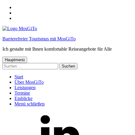
Springe
zum
Springe
Menü
zum
Springe
Inhalt
zum
Footer
Barrierefreier Tourismus mit MosGiTo
Ich gestalte mit Ihnen komfortable Reiseangebote für Alle
Hauptmenü
Suchen
nach:
Start
Über MosGiTo
Leistungen
Termine
Einblicke
Menü schließen
MosGiTo
auf
LinkedIn