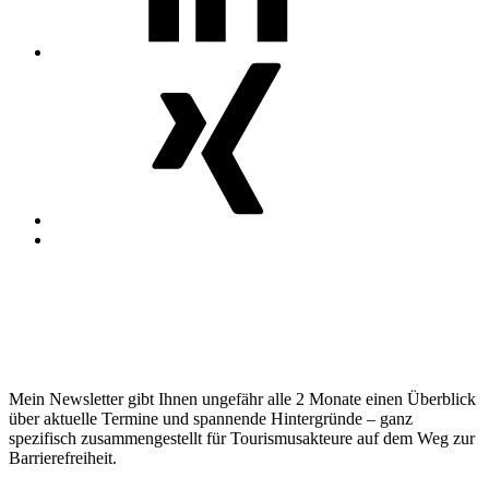
MosGiTo
auf
Xing
Nach
oben
Erfahren Sie regelmäßig mehr zum
Thema!
Mein Newsletter gibt Ihnen ungefähr alle 2 Monate einen Überblick
über aktuelle Termine und spannende Hintergründe – ganz
spezifisch zusammengestellt für Tourismusakteure auf dem Weg zur
Barrierefreiheit.