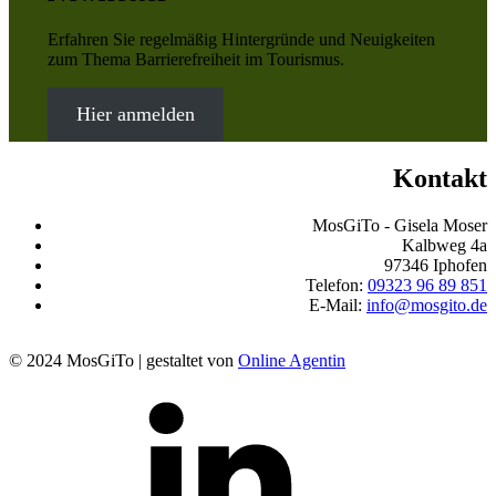
Erfahren Sie regelmäßig Hintergründe und Neuigkeiten
zum Thema Barrierefreiheit im Tourismus.
Hier anmelden
Kontakt
MosGiTo - Gisela Moser
Kalbweg 4a
97346 Iphofen
Telefon:
09323 96 89 851
E-Mail:
info@mosgito.de
© 2024 MosGiTo | gestaltet von
Online Agentin
MosGiTo
auf
LinkedIn