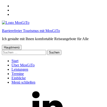
Springe
zum
Springe
Menü
zum
Springe
Inhalt
zum
Footer
Barrierefreier Tourismus mit MosGiTo
Ich gestalte mit Ihnen komfortable Reiseangebote für Alle
Hauptmenü
Suchen
nach:
Start
Über MosGiTo
Leistungen
Termine
Einblicke
Menü schließen
MosGiTo
auf
LinkedIn