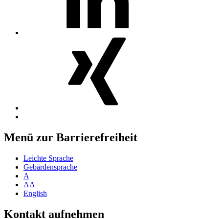
MosGiTo
auf
Xing
Nach
oben
Menü zur Barrierefreiheit
Leichte Sprache
Gebärdensprache
A
AA
English
Kontakt aufnehmen