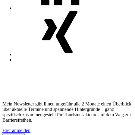
MosGiTo
auf
Xing
Nach
oben
Erfahren Sie regelmäßig mehr zum
Thema!
Mein Newsletter gibt Ihnen ungefähr alle 2 Monate einen Überblick
über aktuelle Termine und spannende Hintergründe – ganz
spezifisch zusammengestellt für Tourismusakteure auf dem Weg zur
Barrierefreiheit.
Hier anmelden