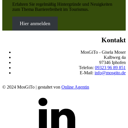
Erfahren Sie regelmäßig Hintergründe und Neuigkeiten
zum Thema Barrierefreiheit im Tourismus.
Hier anmelden
Kontakt
MosGiTo - Gisela Moser
Kalbweg 4a
97346 Iphofen
Telefon:
09323 96 89 851
E-Mail:
info@mosgito.de
© 2024 MosGiTo | gestaltet von
Online Agentin
MosGiTo
auf
LinkedIn