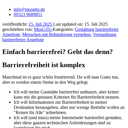
info@mosgito.de
09323 9689851
veröffentlicht:
15. Juli 2025
Last updated on:
15. Juli 2025
geschrieben von:
MosGiTo
Kategorien:
Gestaltung barrierefreier
Angebote
,
Menschen mit Behinderung verstehen
,
Vermarktung
barrierefreier Angebote
Einfach barrierefrei?
Geht das denn?
Barrierefreiheit ist komplex
Manchmal ist es ganz schön frustrierend. Da will man Gutes tun,
aber es werden einem Steine in den Weg gelegt.
Ich will meine Gaststätte barrierefrei umbauen, aber keiner
kann mir die genauen Kriterien für Barrierefreiheit nennen.
Ich will Informationen zur Barrierefreiheit in meiner
Destination herausgeben, aber nur wenige Betriebe wollen an
"Reisen für Alle" teilnehmen.
Ich will (und muss) meine Internetseite barrierefrei gestalten,
aber diese ganzen technischen Anforderungen sind zu
kompliziert für mich.