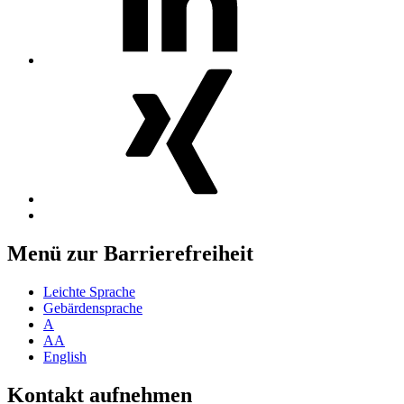
MosGiTo
auf
Xing
Nach
oben
Menü zur Barrierefreiheit
Leichte Sprache
Gebärdensprache
A
AA
English
Kontakt aufnehmen