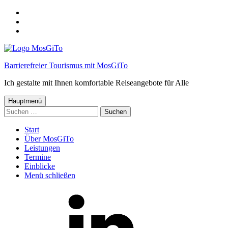
Springe
zum
Springe
Menü
zum
Springe
Inhalt
zum
Footer
Barrierefreier Tourismus mit MosGiTo
Ich gestalte mit Ihnen komfortable Reiseangebote für Alle
Hauptmenü
Suchen
nach:
Start
Über MosGiTo
Leistungen
Termine
Einblicke
Menü schließen
MosGiTo
auf
LinkedIn