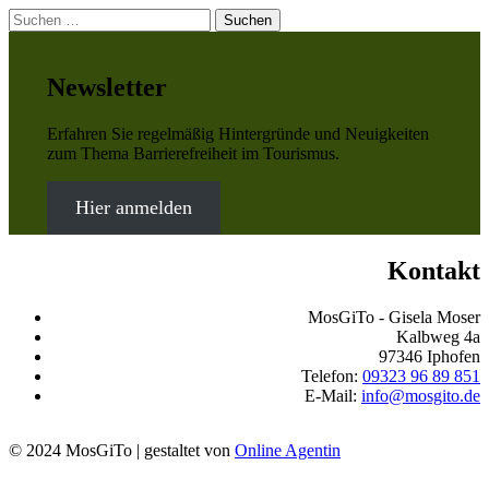
Suchen
nach:
Newsletter
Erfahren Sie regelmäßig Hintergründe und Neuigkeiten
zum Thema Barrierefreiheit im Tourismus.
Hier anmelden
Kontakt
MosGiTo - Gisela Moser
Kalbweg 4a
97346 Iphofen
Telefon:
09323 96 89 851
E-Mail:
info@mosgito.de
© 2024 MosGiTo | gestaltet von
Online Agentin
MosGiTo