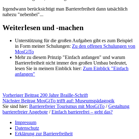
Irgendwann berücksichtigt man Barrierefreiheit dann tatsächlich
nahezu "nebenbei"...
Weiterlesen und -machen
Unterstützung für die großen Aufgaben gibt es zum Beispiel
in Form meiner Schulungen:
Zu den offenen Schulungen von
MosGiTo
Mehr zu diesem Prinzip "Einfach anfangen" und warum
Barrierefreiheit nicht immer den großen Umbau bedeutet,
lesen Sie in meinem Einblick hier:
Zum Einblick "Einfach
anfangen"
Springe
Beitragsnavigation
Vorheriger Beitrag
200 Jahre Braille-Schrift
zurück
Nächster Beitrag
MosGiTo trifft auf: Museumspädagogik
zum
Sie sind hier:
Barrierefreier Tourismus mit MosGiTo
/
Gestaltung
Menü
barrierefreier Angebote
/
Einfach barrierefrei – geht das?
Impressum
Datenschutz
Erklärung zur Barrierefreiheit