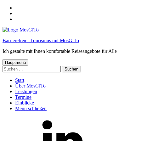
Springe
zum
Springe
Menü
zum
Springe
Inhalt
zum
Footer
Barrierefreier Tourismus mit MosGiTo
Ich gestalte mit Ihnen komfortable Reiseangebote für Alle
Hauptmenü
Suchen
nach:
Start
Über MosGiTo
Leistungen
Termine
Einblicke
Menü schließen
MosGiTo
auf
LinkedIn