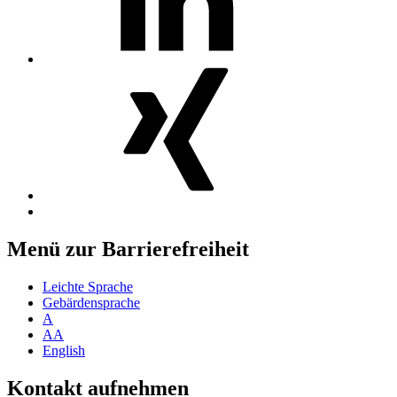
MosGiTo
auf
Xing
Nach
oben
Menü zur Barrierefreiheit
Leichte Sprache
Gebärdensprache
A
AA
English
Kontakt aufnehmen