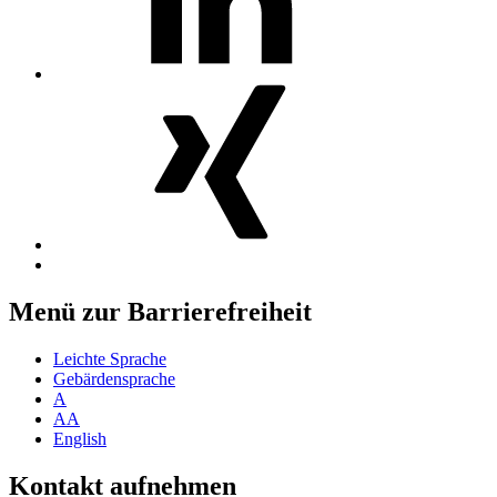
MosGiTo
auf
Xing
Nach
oben
Menü zur Barrierefreiheit
Leichte Sprache
Gebärdensprache
A
AA
English
Kontakt aufnehmen