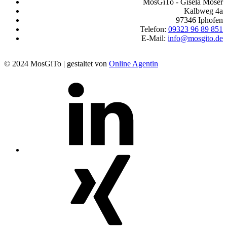
MosGiTo - Gisela Moser
Kalbweg 4a
97346 Iphofen
Telefon:
09323 96 89 851
E-Mail:
info@mosgito.de
© 2024 MosGiTo | gestaltet von
Online Agentin
MosGiTo
auf
LinkedIn
MosGiTo
auf
Xing