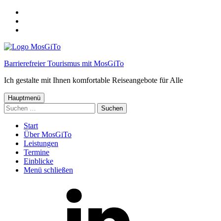
Springe
zum
Springe
Menü
zum
Springe
Inhalt
zum
Footer
Barrierefreier Tourismus mit MosGiTo
Ich gestalte mit Ihnen komfortable Reiseangebote für Alle
Hauptmenü
Suchen
nach:
Start
Über MosGiTo
Leistungen
Termine
Einblicke
Menü schließen
MosGiTo
auf
LinkedIn